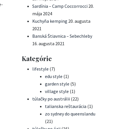
e-
Sardínia – Camp Coccorrocci
20.
mája 2024
Kuchyňa kemping
20. augusta
2021
Banská Štiavnica – Sebechleby
16. augusta 2021
Kategórie
lifestyle
(7)
edu style
(1)
garden style
(5)
village style
(1)
túlačky po austrálii
(22)
talianska reštaurácia
(1)
zo sydney do queenslandu
(21)
túlačky po ázii
(16)