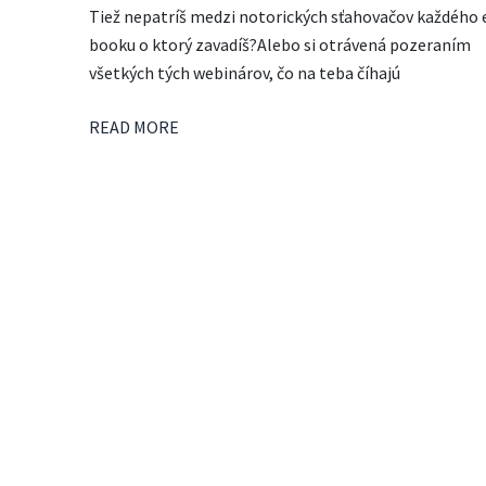
Tiež nepatríš medzi notorických sťahovačov každého 
booku o ktorý zavadíš?Alebo si otrávená pozeraním
všetkých tých webinárov, čo na teba číhajú
READ MORE