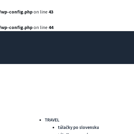
b/wp-config.php
on line
43
b/wp-config.php
on line
44
TRAVEL
túlačky po slovensku