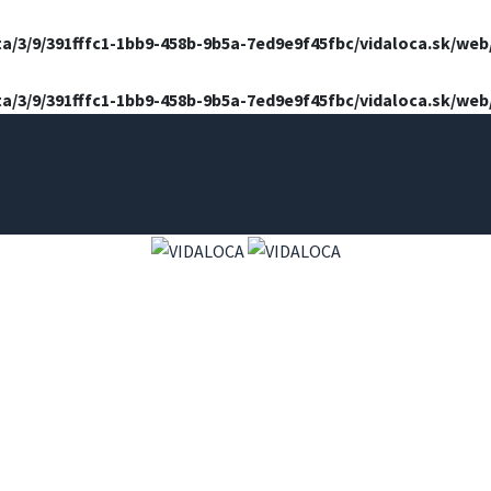
ta/3/9/391fffc1-1bb9-458b-9b5a-7ed9e9f45fbc/vidaloca.sk/we
ta/3/9/391fffc1-1bb9-458b-9b5a-7ed9e9f45fbc/vidaloca.sk/we